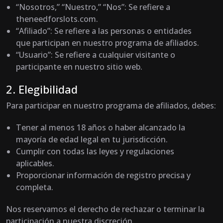
“Nosotros,” “Nuestro,” “Nos”
: Se refiere a
theneedforslots.com.
“Afiliado”
: Se refiere a las personas o entidades
que participan en nuestro programa de afiliados.
“Usuario”
: Se refiere a cualquier visitante o
participante en nuestro sitio web.
2. Elegibilidad
Para participar en nuestro programa de afiliados, debes:
Tener al menos 18 años o haber alcanzado la
mayoría de edad legal en tu jurisdicción.
Cumplir con todas las leyes y regulaciones
aplicables.
Proporcionar información de registro precisa y
completa.
Nos reservamos el derecho de rechazar o terminar la
participación a nuestra discreción.